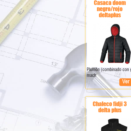
casaca doom
P
negro/rojo
deltaplus
á
g
i
n
a
plumón (combinado con gama
mach
Ver
s
chaleco fidji 3
delta plus