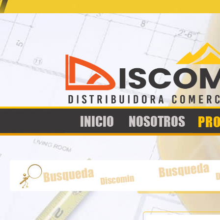
Jump to navigation
PR
INICIO
NOSOTROS
protecc