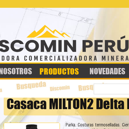
Jump to navigation
PRODUCTOS
NOSOTROS
NOVEDADES
B
u
F
Casaca MILTON2 Delta 
s
c
o
a
r
r
Parka. Costuras termoselladas. Cier