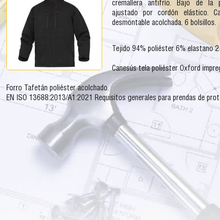
cremallera antifrío. Bajo de la 
m
ajustado por cordón elástico. C
desmontable acolchada. 6 bolsillos.
u
Tejido 94% poliéster 6% elastano 2
l
Canesús tela poliéster Oxford impre
a
Forro Tafetán poliéster acolchado.
r
EN ISO 13688:2013/A1:2021 Requisitos generales para prendas de prot
i
o
d
e
b