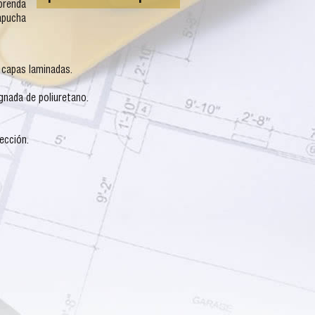
prenda
apucha
 capas laminadas.
gnada de poliuretano.
ección.