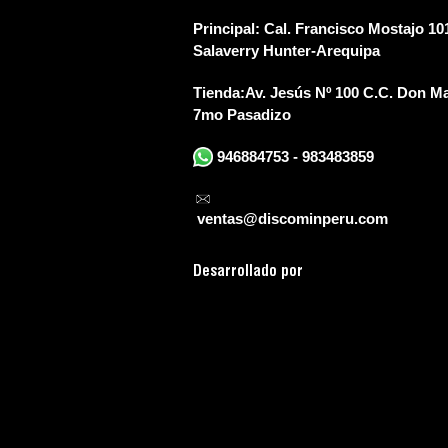
Principal:
Cal. Francisco Mostajo 101
Salaverry Hunter-Arequipa
Tienda:
Av. Jesús Nº 100 C.C. Don Ma
7mo Pasadizo
946884753 - 983483859
ventas@discominperu.com
D
esarrollado por